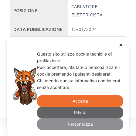
CABLATORE
POSIZIONE
ELETTRICISTA
DATA PUBBLICAZIONE
15/01/2024
PAESE
ITALIA
✕
Questo sito utilizza cookie tecnici e di
DISEGNATORE
profilazione.
POSIZIONE
ELETTRICO
Puoi accettare, rifiutare o personalizzare i
cookie premendo i pulsanti desiderati.
Chiudendo questa informativa continuerai
DATA PUBBLICAZIONE
15/01/2024
senza accettare.
PAESE
ITALIA
Accetta
Rifiuta
Personalizza